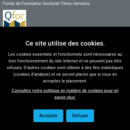
Fonds de Formation Sectoriel Titres-Services
Ce site utilise des cookies.
NOUS CONTACTER
Les cookies essentiels et fonctionnels sont nécessaires au
Avenue du Port 86 C bte 302
bon fonctionnement du site Internet et ne peuvent pas être
1000 Bruxelles
refusés. D’autres cookies sont utilisés à des fins statistiques
(cookies d’analyse) et ne seront placés que si vous en
T
02 421 15 89
acceptez le placement.
info@form-ts.be
Consultez notre politique en matière de cookies pour en
SUIVEZ NOUS
savoir plus.
Accepter
Refuser
Politique de confidentialité