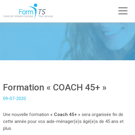
Aller
au
contenu
principal
Formation « COACH 45+ »
09-07-2020
Une nouvelle formation
« Coach 45+ »
sera organisée fin de
cette année pour vos aide-ménager(e)s âgé(e)s de 45 ans et
plus.